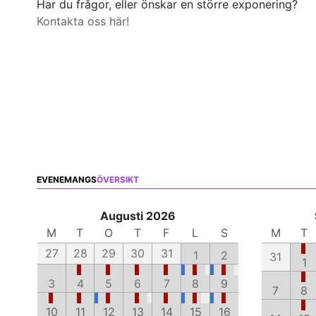
Har du frågor, eller önskar en större exponering?
Kontakta oss här!
EVENEMANGS
ÖVERSIKT
Augusti 2026
M
T
O
T
F
L
S
M
T
27
28
29
30
31
1
2
31
1
3
4
5
6
7
8
9
7
8
10
11
12
13
14
15
16