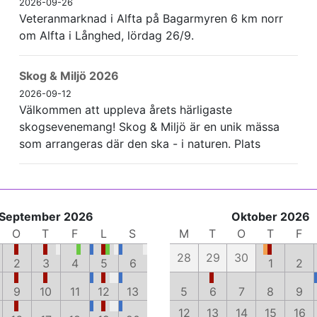
2026-09-26
Veteranmarknad i Alfta på Bagarmyren 6 km norr
om Alfta i Långhed, lördag 26/9.
Skog & Miljö 2026
2026-09-12
Välkommen att uppleva årets härligaste
skogsevenemang! Skog & Miljö är en unik mässa
som arrangeras där den ska - i naturen. Plats
September 2026
Oktober 2026
O
T
F
L
S
M
T
O
T
F
28
29
30
2
3
4
5
6
1
2
9
10
11
12
13
5
6
7
8
9
12
13
14
15
16