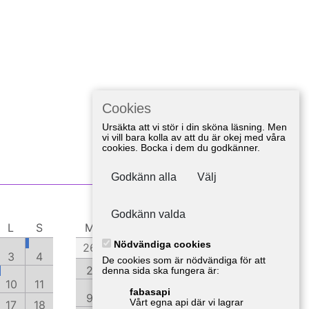
Cookies
Ursäkta att vi stör i din sköna läsning. Men
vi vill bara kolla av att du är okej med våra
cookies. Bocka i dem du godkänner.
Godkänn alla
Välj
November 2026
Godkänn valda
L
S
M
T
O
T
F
L
S
Nödvändiga cookies
26
27
28
29
30
31
1
3
4
De cookies som är nödvändiga för att
2
3
4
5
6
7
8
denna sida ska fungera är:
10
11
fabasapi
9
10
11
12
13
14
15
Vårt egna api där vi lagrar
17
18