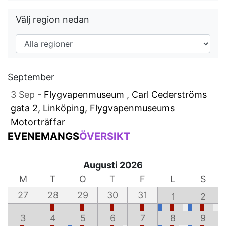
Välj region nedan
September
3 Sep -
Flygvapenmuseum , Carl Cederströms
gata 2, Linköping, Flygvapenmuseums
Motorträffar
EVENEMANGS
ÖVERSIKT
Augusti 2026
M
T
O
T
F
L
S
27
28
29
30
31
1
2
3
4
5
6
7
8
9