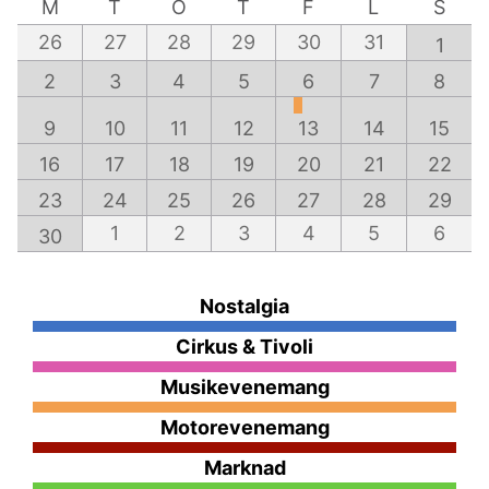
M
T
O
T
F
L
S
26
27
28
29
30
31
1
2
3
4
5
6
7
8
9
10
11
12
13
14
15
16
17
18
19
20
21
22
23
24
25
26
27
28
29
1
2
3
4
5
6
30
Nostalgia
Cirkus & Tivoli
Musikevenemang
Motorevenemang
Marknad