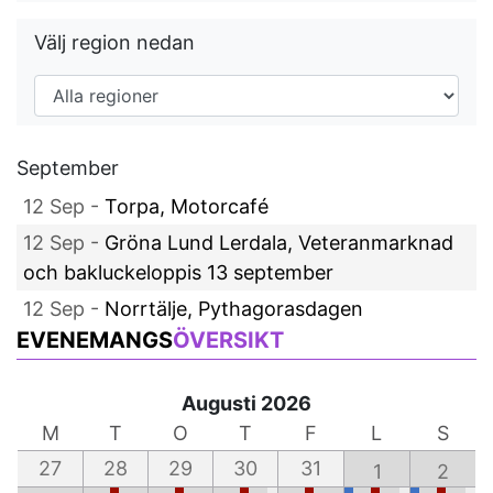
Välj region nedan
September
12 Sep -
Torpa, Motorcafé
12 Sep -
Gröna Lund Lerdala, Veteranmarknad
och bakluckeloppis 13 september
12 Sep -
Norrtälje, Pythagorasdagen
EVENEMANGS
ÖVERSIKT
Augusti 2026
M
T
O
T
F
L
S
27
28
29
30
31
1
2