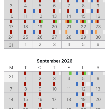
3
4
5
6
7
8
9
10
11
12
13
14
15
16
17
18
19
20
21
22
23
24
25
26
27
28
29
30
1
2
3
4
5
6
31
September 2026
M
T
O
T
F
L
S
31
1
2
3
4
5
6
7
8
9
10
11
12
13
14
15
16
17
18
19
20