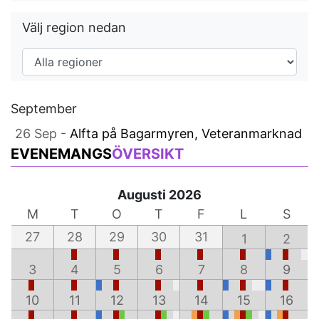
Välj region nedan
September
26 Sep -
Alfta på Bagarmyren, Veteranmarknad
EVENEMANGS
ÖVERSIKT
Augusti 2026
M
T
O
T
F
L
S
27
28
29
30
31
1
2
3
4
5
6
7
8
9
10
11
12
13
14
15
16