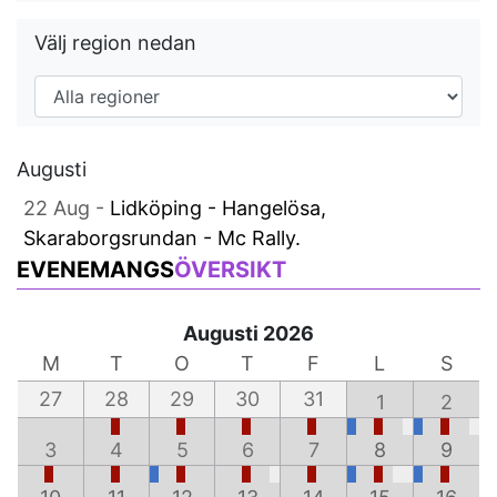
Välj region nedan
Augusti
22 Aug -
Lidköping - Hangelösa,
Skaraborgsrundan - Mc Rally.
EVENEMANGS
ÖVERSIKT
Augusti 2026
M
T
O
T
F
L
S
27
28
29
30
31
1
2
3
4
5
6
7
8
9