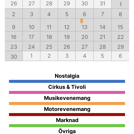
26
27
28
29
30
31
1
2
3
4
5
6
7
8
9
10
11
12
13
14
15
16
17
18
19
20
21
22
23
24
25
26
27
28
29
1
2
3
4
5
6
30
Nostalgia
Cirkus & Tivoli
Musikevenemang
Motorevenemang
Marknad
Övriga