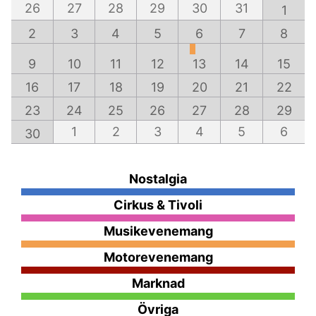
26
27
28
29
30
31
1
2
3
4
5
6
7
8
9
10
11
12
13
14
15
16
17
18
19
20
21
22
23
24
25
26
27
28
29
1
2
3
4
5
6
30
Nostalgia
Cirkus & Tivoli
Musikevenemang
Motorevenemang
Marknad
Övriga