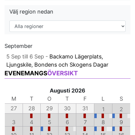
Välj region nedan
September
5 Sep till 6 Sep -
Backamo Lägerplats,
Ljungskile, Bondens och Skogens Dagar
EVENEMANGS
ÖVERSIKT
Augusti 2026
M
T
O
T
F
L
S
27
28
29
30
31
1
2
3
4
5
6
7
8
9