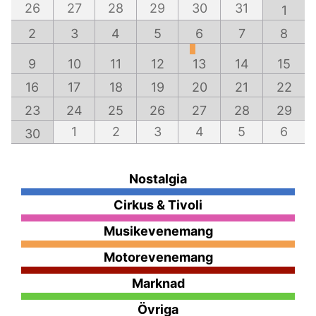
26
27
28
29
30
31
1
2
3
4
5
6
7
8
9
10
11
12
13
14
15
16
17
18
19
20
21
22
23
24
25
26
27
28
29
1
2
3
4
5
6
30
Nostalgia
Cirkus & Tivoli
Musikevenemang
Motorevenemang
Marknad
Övriga