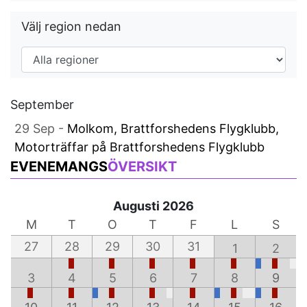
Välj region nedan
September
29 Sep -
Molkom, Brattforshedens Flygklubb,
Motorträffar på Brattforshedens Flygklubb
EVENEMANGS
ÖVERSIKT
Augusti 2026
M
T
O
T
F
L
S
27
28
29
30
31
1
2
3
4
5
6
7
8
9